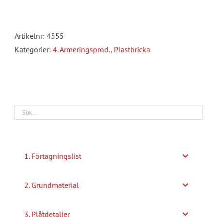
nr
9
Artikelnr:
4555
med
Kategorier:
4. Armeringsprod.
,
Plastbricka
slits
mängd
1. Förtagningslist
2. Grundmaterial
3. Plåtdetaljer