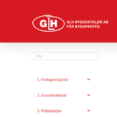
Fortsätt
till
innehållet
1. Förtagningslist
2. Grundmaterial
3. Plåtdetaljer