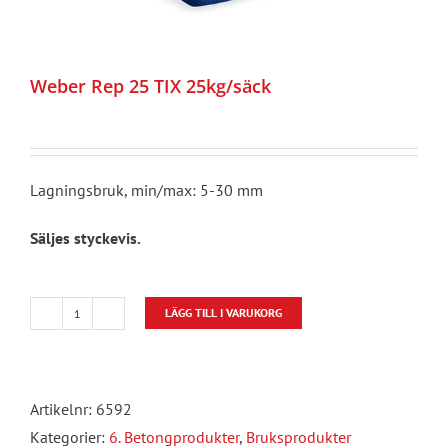
Weber Rep 25 TIX 25kg/säck
Lagningsbruk, min/max: 5-30 mm
Säljes styckevis.
LÄGG TILL I VARUKORG
Weber
Rep
25
Artikelnr:
6592
TIX
Kategorier:
6. Betongprodukter
,
Bruksprodukter
25kg/säck