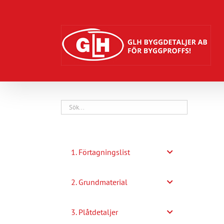
Fortsätt
till
innehållet
1. Förtagningslist
2. Grundmaterial
3. Plåtdetaljer