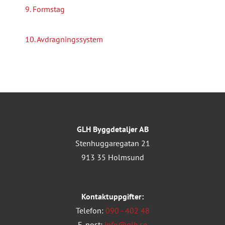
9. Formstag
10. Avdragningssystem
GLH Byggdetaljer AB
Stenhuggaregatan 21
913 35 Holmsund
Kontaktuppgifter:
Telefon:
090 - 402 48
E-post:
info@glh.se