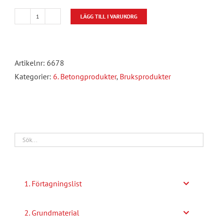
LÄGG TILL I VARUKORG
Snigeldynamit
5kg/Hink
mängd
Artikelnr:
6678
Kategorier:
6. Betongprodukter
,
Bruksprodukter
1. Förtagningslist
2. Grundmaterial