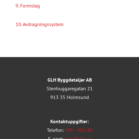
9. Formstag
10. Avdragningssystem
GLH Byggdetaljer AB
Stenhuggaregatan 21
913 35 Holmsund
Kontaktuppgifter:
Telefon:
090 - 402 48
E-post:
info@glh.se