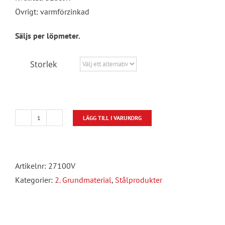
Övrigt: varmförzinkad
Säljs per löpmeter.
Storlek
LÄGG TILL I VARUKORG
Vinkelstål
VFZ
mängd
Artikelnr:
27100V
Kategorier:
2. Grundmaterial
,
Stålprodukter