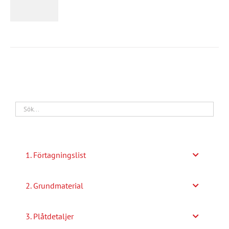
här
produkten
har
flera
varianter.
De
olika
alternativen
kan
väljas
på
1. Förtagningslist
produktsidan
2. Grundmaterial
3. Plåtdetaljer