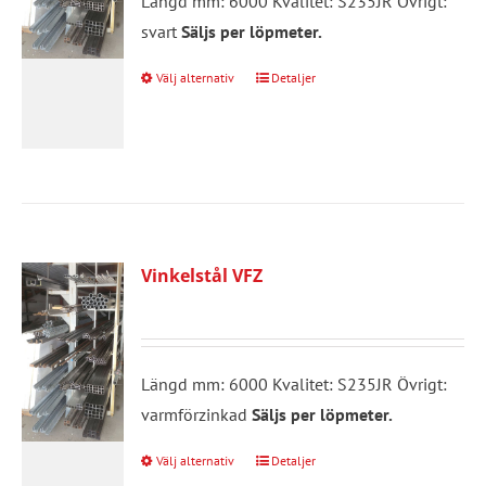
Längd mm: 6000 Kvalitet: S235JR Övrigt:
svart
Säljs per löpmeter.
Välj alternativ
Detaljer
Den
här
produkten
har
flera
varianter.
De
Vinkelstål VFZ
olika
alternativen
kan
Längd mm: 6000 Kvalitet: S235JR Övrigt:
väljas
varmförzinkad
Säljs per löpmeter.
på
produktsidan
Välj alternativ
Detaljer
Den