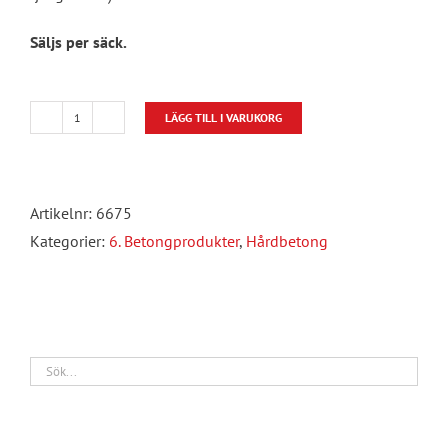
Säljs per säck.
LÄGG TILL I VARUKORG
Hårdbetong
Herkulit
Strö
Artikelnr:
6675
mängd
Kategorier:
6. Betongprodukter
,
Hårdbetong